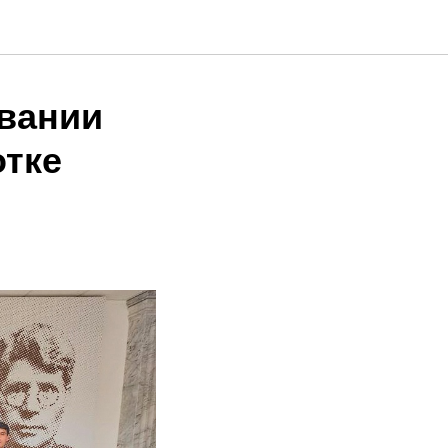
овании
отке