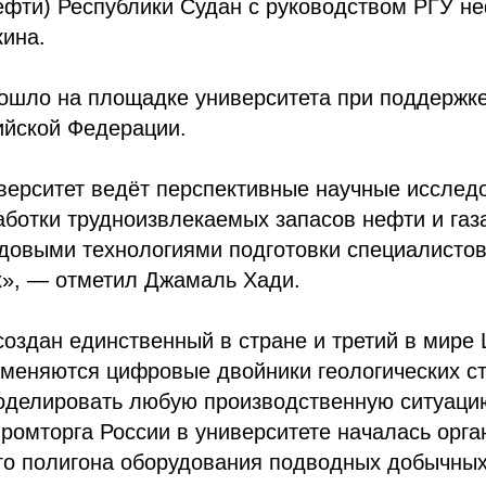
фти) Республики Судан с руководством РГУ не
кина.
ошло на площадке университета при поддержк
ийской Федерации.
верситет ведёт перспективные научные исслед
аботки трудноизвлекаемых запасов нефти и га
едовыми технологиями подготовки специалисто
х», — отметил Джамаль Хади.
создан единственный в стране и третий в мире
именяются цифровые двойники геологических стр
оделировать любую производственную ситуаци
омторга России в университете началась орга
го полигона оборудования подводных добычных