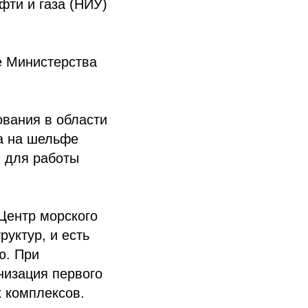
фти и газа (НИУ)
е Министерства
ования в области
за на шельфе
в для работы
 Центр морского
уктур, и есть
ю. При
низация первого
 комплексов.