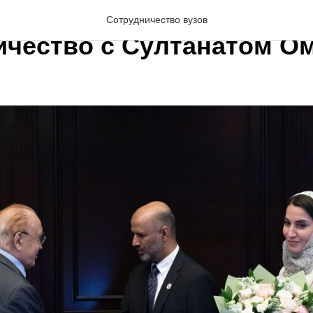
образовательное
Сотрудничество вузов
ичество с Султанатом О