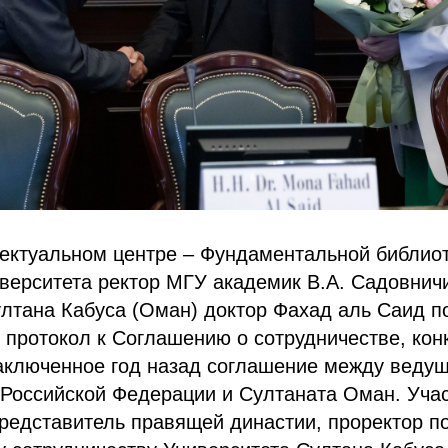
лектуальном центре – Фундаментальной библио
верситета ректор МГУ академик В.А. Садовничи
ултана Кабуса (Оман) доктор Фахад аль Саид п
 протокол к Соглашению о сотрудничестве, кон
ключенное год назад соглашение между веду
Российской Федерации и Султаната Оман. Учас
редставитель правящей династии, проректор п