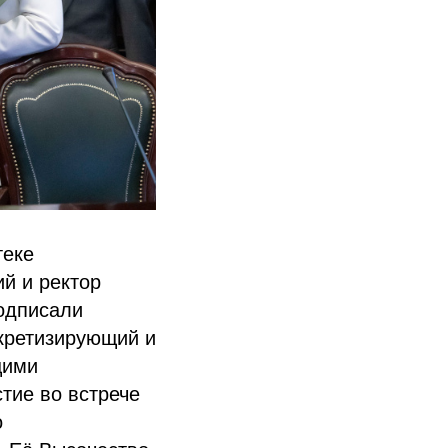
теке
й и ректор
одписали
кретизирующий и
щими
тие во встрече
о