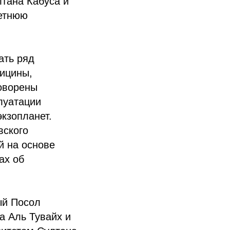
лтана Кабуса и
летнюю
ать ряд
дицины,
говорены
луатации
кзопланет.
вского
й на основе
ах об
ый Посол
а Аль Тувайх и