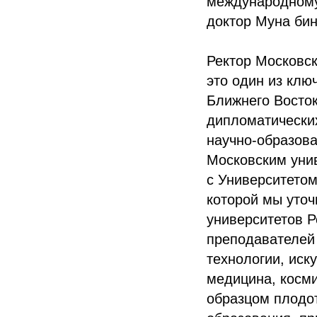
международному
доктор Муна бин
Ректор Московск
это один из клю
Ближнего Восток
дипломатически
научно-образова
Московским унив
с Университетом
которой мы уто
университетов Р
преподавателей 
технологии, иск
медицина, косми
образцом плодот