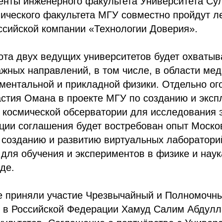
енты инженерного факультета Университета Су
мического факультета МГУ совместно пройдут 
ссийской компании «Технологии Доверия».
та двух ведущих университетов будет охватыв
ажных направлений, в том числе, в области ме
аментальной и прикладной физики. Отдельно о
стия Омана в проекте МГУ по созданию и эксп
 космической обсерватории для исследования э
ции соглашения будет востребован опыт Моско
 созданию и развитию виртуальных лаборатори
для обучения и экспериментов в физике и наук
де.
же приняли участие Чрезвычайный и Полномочн
 в Российской Федерации Хамуд Салим Абдулл