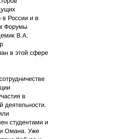
кторов
дущих
 в России и в
им Форумы
демик В.А.
р
ан в этой сфере
сотрудничестве
ации
участия в
й деятельности.
или
ен студентами и
 и Омана. Уже