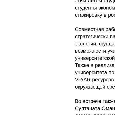
этим летом студ
студенты эконо
стажировку в ро
Совместная рабо
стратегически в
экологии, фунд
возможности уча
университетской
Также в реализа
университета по
VR/AR-ресурсов 
окружающей сре
Во встрече так
Султаната Оман