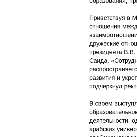
образования, пр
Приветствуя в М
отношения межд
взаимоотношени
дружеские отно
президента В.В.
Саида. «Сотруд
распространяетс
развития и укр
подчеркнул рект
В своем выступл
образовательно
деятельности, о
арабских униве