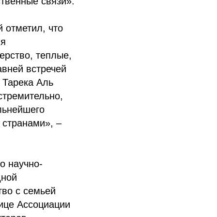
ственные связи».
 отметил, что
ия
ерство, теплые,
авней встречей
 Тарека Аль
стремительно,
льнейшего
 странами», –
о научно-
дной
тво с семьей
ице Ассоциации