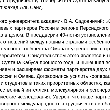
 сотрудничеству Университета Султана Кабуса
т Фахад Аль Саид.
ого университета академик В.А. Садовничий: 
чевых партнеров России в регионе Персидского
а в целом. В преддверии 40-летия установлен
х отношений между нашими странами особенно
тельного сообщества Омана к укреплению сотр
ерситетом. Свидетельством этого является и 
 Султана Кабуса прошлого года, и нынешняя вс
чняем и расширяем форматы партнерства двух
оссии и Омана. Договорились усилить коопера
и студентов в таких приоритетных областях, ка
усственный интеллект, молекулярная и регенер
ческие исследования. Уверен, что наше партне
ворного международного сотрудничества в обл