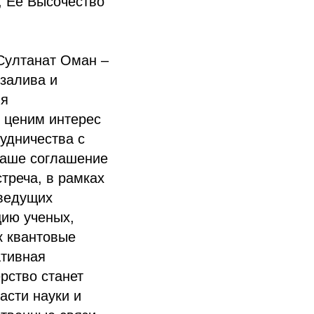
, Её Высочество
«Султанат Оман –
 залива и
ия
 ценим интерес
удничества с
наше соглашение
треча, в рамках
 ведущих
цию ученых,
к квантовые
ативная
рство станет
асти науки и