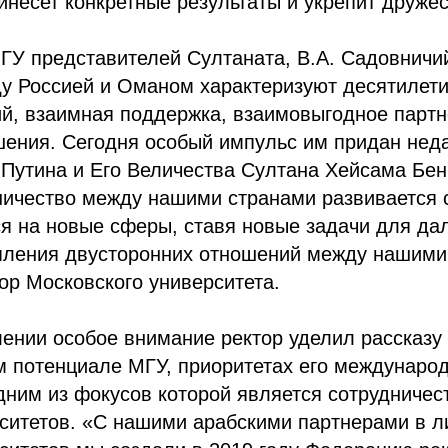
инесет конкретные результаты и укрепит друже
ГУ представителей Султаната, В.А. Садовничий
у Россией и Оманом характеризуют десятилет
й, взаимная поддержка, взаимовыгодное партн
шения. Сегодня особый импульс им придан нед
 Путина и Его Величества Султана Хейсама Бен
ничество между нашими странами развивается 
я на новые сферы, ставя новые задачи для да
епления двусторонних отношений между нашими
ор Московского университета.
ении особое внимание ректор уделил рассказу 
м потенциале МГУ, приоритетах его междунаро
дним из фокусов которой является сотрудничес
рситетов. «С нашими арабскими партнерами в л