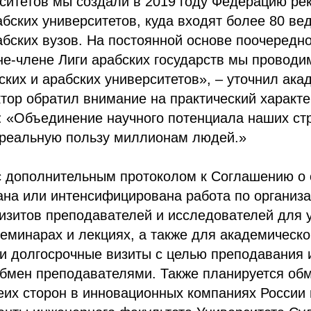
ситетов мы создали в 2019 году Федерацию ре
абских университетов, куда входят более 80 ве
абских вузов. На постоянной основе поочередно
не-члене Лиги арабских государств мы провод
ских и арабских университетов», – уточнил ака
тор обратил внимание на практический характе
 «Объединение научного потенциала наших стр
 реальную пользу миллионам людей.»
с дополнительным протоколом к Соглашению о 
ана или интенсифицирована работа по организ
изитов преподавателей и исследователей для 
еминарах и лекциях, а также для академическо
и долгосрочные визиты с целью преподавания 
бмен преподавателями. Также планируется обм
еих сторон в инновационных компаниях России